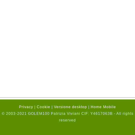
Privacy
|
Cookie
|
Versione desktop
|
Home Mobile
© 2003-2021 GOLEM100 Patrizia Viviani CIF: Y4617063B - All rights
reserved