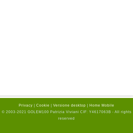
Privacy
|
Cookie
|
Versione desktop
|
Home Mobile
© 2003-2021 GOLEM100 Patrizia Viviani CIF: Y4617063B - All rights
reserved