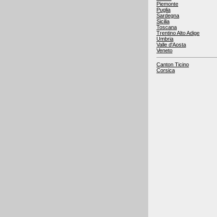
Piemonte
Puglia
Sardegna
Sicilia
Toscana
Trentino Alto Adige
Umbria
Valle d'Aosta
Veneto
Canton Ticino
Corsica