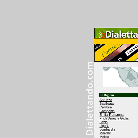
Le Regioni
Abruzzo
Basilicata
Calabria
Campania
Emilia Romagna
Friuli Venezia Giulia
Lazio
Liguria
Lombardia
Marche
Molise