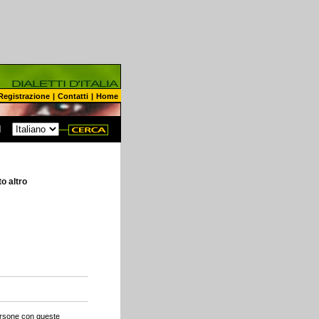
Registrazione
|
Contatti
|
Home
N
to altro
persone con queste