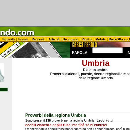
Proverbi
|
Poesie
|
Racconti
|
Articoli
|
Dizionario
|
Ricette
|
Mobile
|
BackOffice e 
PAROLA
I
Umbria
Dialetto umbro.
Proverbi dialettali, poesie, ricette regionali e mol
dalla regione Umbria
Proverbi della regione Umbria
.
Sono presenti
138
proverbi per la regione Umbria
Leggi tutti
occhiii vianchi e capilli rusci nte fidà se ni cunusci
Occhi bianchi e capelli rossi,non ti fidare se non li conosci(dicesi così di 