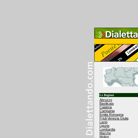
Le Regioni
Abruzzo
Basilicata
Calabria
Campania
Emilia Romagna
Friuli Venezia Giulia
Lazio
Liguria
Lombardia
Marche
Molise