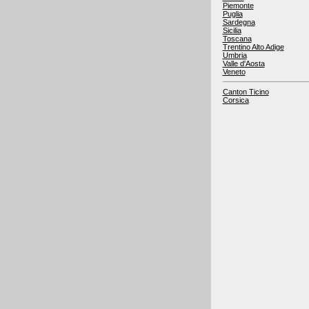
Piemonte
Puglia
Sardegna
Sicilia
Toscana
Trentino Alto Adige
Umbria
Valle d'Aosta
Veneto
Canton Ticino
Corsica