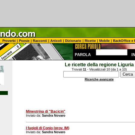
Proverbi
|
Poesie
|
Racconti
|
Articoli
|
Dizionario
|
Ricette
|
Mobile
|
BackOffice e 
PAROLA
I
Le ricette della regione Liguria
Trovati
11
- Visualizzati 10 (da 1 a 10)
Ricerche avanzate
Minestrina di "Bacicin"
Inviato da:
Sandra Novaro
I fagioli di Conio (prov. IM)
Inviato da:
Sandra Novaro