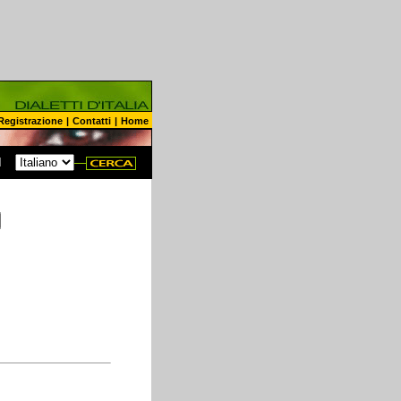
Registrazione
|
Contatti
|
Home
N