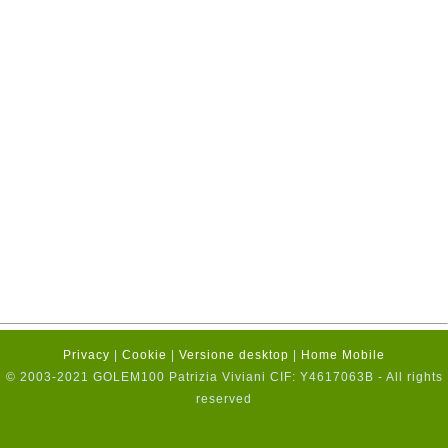
Privacy
|
Cookie
|
Versione desktop
|
Home Mobile
© 2003-2021 GOLEM100 Patrizia Viviani CIF: Y4617063B - All rights
reserved