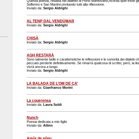
Questa poesia, redatta nel dialetto di Porto Mantovano,ricorda quel triste gio
Solferino e San Martino,invitando tutti alla riflessione.
Inviato da:
Sergio Aldrighi
AL TENP DAL VENDÜMAR
Inviato da:
Sergio Aldrighi
CHISÀ
Inviato da:
Sergio Aldrighi
AGH RESTARÀ
Sono talmente belle e caratteristiche le inflessioni e le sonorità dei dialetti
peccato perderle definitivamente. Se rimarrà qualcosa di scritto, però, la lin
vivrà ancora a lungo.
Inviato da:
Sergio Aldrighi
LA BALADA DE L’OM DE CA’
Inviato da:
Gianfranco Morini
La couerensa
Inviato da:
Laura Soldi
Nunch
Poesia dedicata a mio figlio
Inviato da:
Ailinn
Amùr de nònu