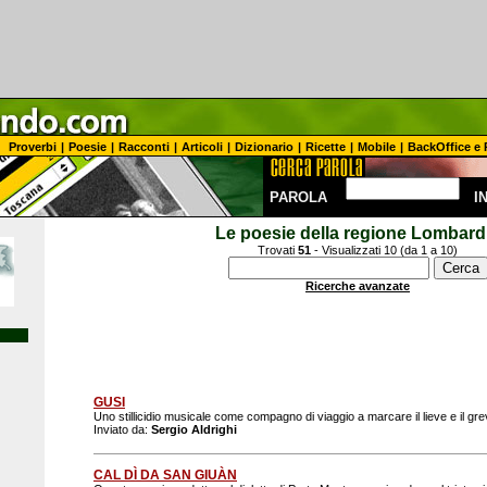
Proverbi
|
Poesie
|
Racconti
|
Articoli
|
Dizionario
|
Ricette
|
Mobile
|
BackOffice e 
PAROLA
I
Le poesie della regione Lombard
Trovati
51
- Visualizzati 10 (da 1 a 10)
Ricerche avanzate
GUSI
Uno stillicidio musicale come compagno di viaggio a marcare il lieve e il grev
Inviato da:
Sergio Aldrighi
CAL DÌ DA SAN GIUÀN