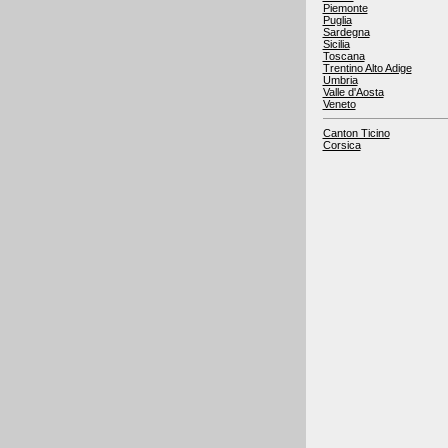
Piemonte
Puglia
Sardegna
Sicilia
Toscana
Trentino Alto Adige
Umbria
Valle d'Aosta
Veneto
Canton Ticino
Corsica