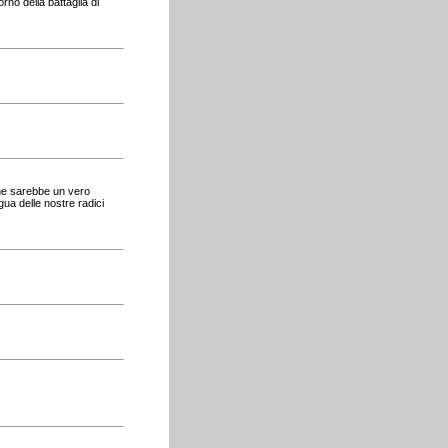
rno della battaglia di
 che sarebbe un vero
gua delle nostre radici