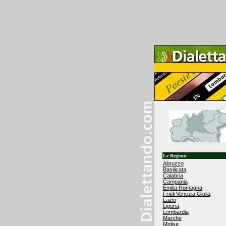
Le Regioni
Abruzzo
Basilicata
Calabria
Campania
Emilia Romagna
Friuli Venezia Giulia
Lazio
Liguria
Lombardia
Marche
Molise