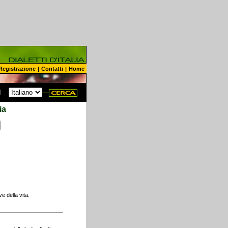
Registrazione
|
Contatti
|
Home
N
ia
e della vita.