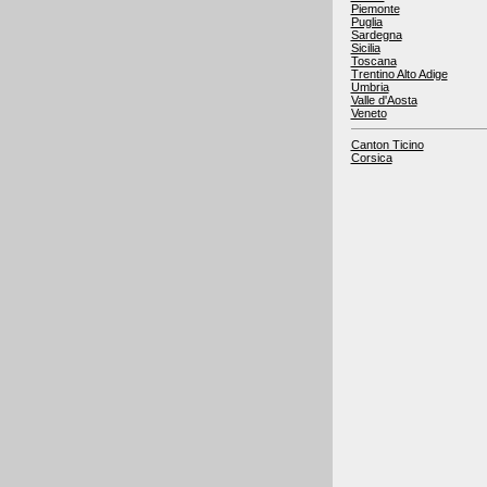
Piemonte
Puglia
Sardegna
Sicilia
Toscana
Trentino Alto Adige
Umbria
Valle d'Aosta
Veneto
Canton Ticino
Corsica