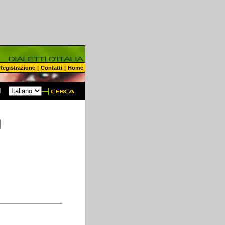
Registrazione
|
Contatti
|
Home
N