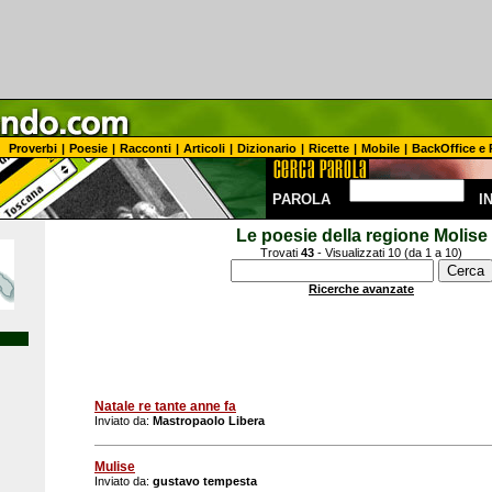
Proverbi
|
Poesie
|
Racconti
|
Articoli
|
Dizionario
|
Ricette
|
Mobile
|
BackOffice e 
PAROLA
I
Le poesie della regione Molise
Trovati
43
- Visualizzati 10 (da 1 a 10)
Ricerche avanzate
Natale re tante anne fa
Inviato da:
Mastropaolo Libera
Mulise
Inviato da:
gustavo tempesta