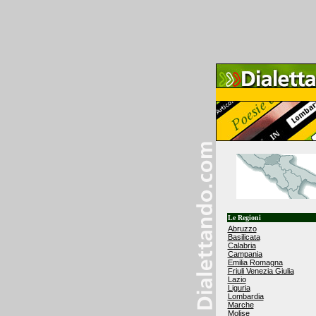
Le Regioni
Abruzzo
Basilicata
Calabria
Campania
Emilia Romagna
Friuli Venezia Giulia
Lazio
Liguria
Lombardia
Marche
Molise