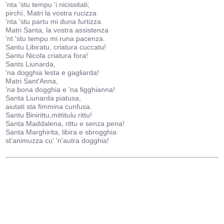
'nta 'stu tempu 'i nicissitati;
pirchì, Matri la vostra rucizza
'nta 'stu partu mi duna furtizza.
Matri Santa, la vostra assistenza
'nt 'stu tempu mi runa pacenza.
Santu Libiratu, criatura cuccatu!
Santu Nicola criatura fora!
Sants Liunarda,
'na dogghia lesta e gagliarda!
Matri Sant'Anna,
'na bona dogghia e 'na figghianna!
Santa Liunarda piatusa,
aiutati sta fimmina cunfusa.
Santu Binirittu,mittitulu rittu!
Santa Maddalena, rittu e senza pena!
Santa Marghirita, libira e sbrogghia
st'animuzza cu' 'n'autra dogghia!