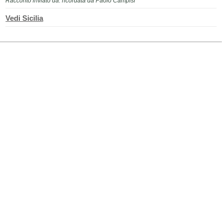
Racconto inviato da: ricordata da Paolo Campisi
Vedi Sicilia