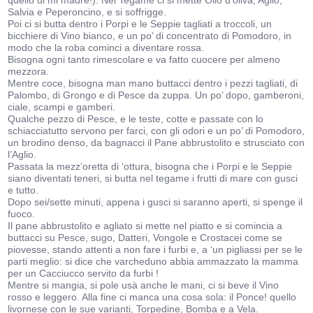
quello di mi madre!). Nel Tegame ci si mette Olio d’oliva, Aglio,
Salvia e Peperoncino, e si soffrigge.
Poi ci si butta dentro i Porpi e le Seppie tagliati a troccoli, un
bicchiere di Vino bianco, e un po’ di concentrato di Pomodoro, in
modo che la roba cominci a diventare rossa.
Bisogna ogni tanto rimescolare e va fatto cuocere per almeno
mezzora.
Mentre coce, bisogna man mano buttacci dentro i pezzi tagliati, di
Palombo, di Grongo e di Pesce da zuppa. Un po’ dopo, gamberoni,
ciale, scampi e gamberi.
Qualche pezzo di Pesce, e le teste, cotte e passate con lo
schiacciatutto servono per farci, con gli odori e un po’ di Pomodoro,
un brodino denso, da bagnacci il Pane abbrustolito e strusciato con
l’Aglio.
Passata la mezz’oretta di ‘ottura, bisogna che i Porpi e le Seppie
siano diventati teneri, si butta nel tegame i frutti di mare con gusci
e tutto.
Dopo sei/sette minuti, appena i gusci si saranno aperti, si spenge il
fuoco.
Il pane abbrustolito e agliato si mette nel piatto e si comincia a
buttacci su Pesce, sugo, Datteri, Vongole e Crostacei come se
piovesse, stando attenti a non fare i furbi e, a ‘un pigliassi per se le
parti meglio: si dice che varcheduno abbia ammazzato la mamma
per un Cacciucco servito da furbi !
Mentre si mangia, si pole usà anche le mani, ci si beve il Vino
rosso e leggero. Alla fine ci manca una cosa sola: il Ponce! quello
livornese con le sue varianti, Torpedine, Bomba e a Vela.