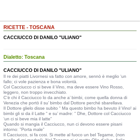
RICETTE - TOSCANA
CACCIUCCO DI DANILO "ULIANO"
Dialetto: Toscana
CACCIUCCO DI DANILO "ULIANO"
Il re dei piatti Livornesi va fatto con amore, sennò è meglio ‘un
fallo; ci vole pazienza e bona volontà.
Col Cacciucco ci si beve il Vino, ma deve essere Vino Rosso,
leggero, non troppo invecchiato.
C’è chi il Cacciucco lo da anche a’ bimbi, come quella donna di
Venezia che portò il su’ bimbo dal Dottore perché sbarellava.
Il Dottore glielo disse subito “ Ma questo bimbo ha bevuto il Vino! ai
bimbi gli si da il Latte “ e su’ madre: “ Dhe, Dottore col Cacciucco
‘un ci si beve mia il latte”
Quando si mangia il Cacciucco, nun ci devono essere pisani
intorno: ”Porta male”
Il Cacciucco, si fa cosi. Si mette al fuoco un bel Tegame, (non