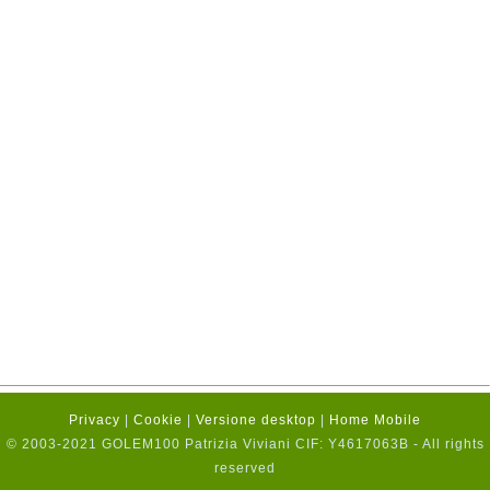
Privacy
|
Cookie
|
Versione desktop
|
Home Mobile
© 2003-2021 GOLEM100 Patrizia Viviani CIF: Y4617063B - All rights
reserved