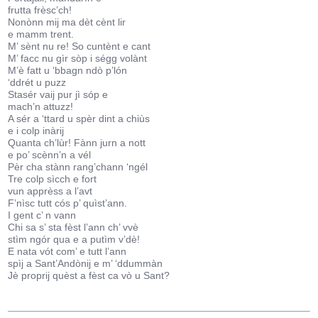
frutta frèsc’ch!
Nonònn mij ma dèt cènt lir
e mamm trent.
M’ sènt nu re! So cuntènt e cant
M’ facc nu gìr sòp i ségg volànt
M’è fatt u ‘bbagn ndò p’lón
‘ddrét u puzz
Stasér vaij pur jì sóp e
mach’n attuzz!
A sér a ‘ttard u spèr dint a chiùs
e i colp inàrij
Quanta ch’lùr! Fànn jurn a nott
e po’ scènn’n a vél
Pèr cha stànn rang’chann ‘ngél
Tre colp sìcch e fort
vun apprèss a l’avt
F’nìsc tutt cós p’ quìst’ann.
I gent c’ n vann
Chi sa s’ sta fèst l’ann ch’ vvè
stìm ngór qua e a putìm v’dè!
E nata vót com’ e tutt l’ann
spìj a Sant’Andònij e m’ ‘ddummàn
Jè proprij quèst a fèst ca vò u Sant?