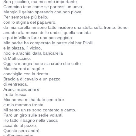
Son piccolino, ma mi sento importante.
Cammino teso come se portassi un uovo.
Mangio il gelato sperando che non piova.
Per sembrare più bello,
con lo stigma del papavero,
da mia sorella mi sono fatto incidere una stella sulla fronte. Sono
andato alla messe delle undici, quella cantata
e poi in Villa a fare una passeggiata.
Mio padre ha comperato le paste dal bar Pilolli
e in piazza, lì vicino,
noci e arachidi dalla bancarella
di Mattiuccino.
Oggi si mangia bene sia crudo che cotto.
Maccheroni al ragù e
conchiglie con la ricotta.
Braciola di cavallo e un pezzo
di ventresca.
Aranci mandarini e
frutta fresca.
Mia nonna mi ha dato cento lire
e mia mamma trenta.
Mi sento un re sono contento e canto.
Farò un giro sulle sedie volanti.
Ho fatto il bagno nella vasca
accanto al pozzo.
Questa sera andrò
sull’autoscontro.