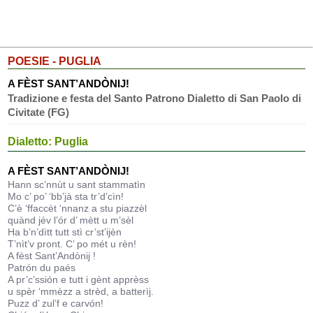
POESIE - PUGLIA
A FÈST SANT’ANDÒNIJ!
Tradizione e festa del Santo Patrono Dialetto di San Paolo di
Civitate (FG)
Dialetto: Puglia
A FÈST SANT’ANDÒNIJ!
Hann sc’nnùt u sant stammatìn
Mo c’ po’ ‘bb’jà sta tr’d’cìn!
C’è ‘ffaccèt ‘nnanz a stu piazzèl
quànd jév l’ór d’ mètt u m’sèl
Ha b’n’dìtt tutt stì cr’st’ijèn
T’nìt’v pront. C’ po mét u rèn!
A fèst Sant’Andònij !
Patrón du paés
A pr’c’ssión e tutt i gènt apprèss
u spèr ‘mmèzz a strèd, a batterìj.
Puzz d’ zul’f e carvón!