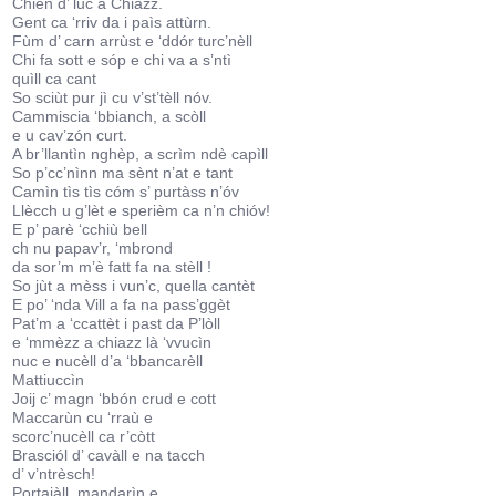
Chién d’ luc a Chiazz.
Gent ca ‘rriv da i paìs attùrn.
Fùm d’ carn arrùst e ‘ddór turc’nèll
Chi fa sott e sóp e chi va a s’ntì
quìll ca cant
So sciùt pur jì cu v’st’tèll nóv.
Cammiscia ‘bbianch, a scòll
e u cav’zón curt.
A br’llantìn nghèp, a scrìm ndè capìll
So p’cc’nìnn ma sènt n’at e tant
Camìn tìs tìs cóm s’ purtàss n’óv
Llècch u g’lèt e sperièm ca n’n chióv!
E p’ parè ‘cchiù bell
ch nu papav’r, ‘mbrond
da sor’m m’è fatt fa na stèll !
So jùt a mèss i vun’c, quella cantèt
E po’ ‘nda Vill a fa na pass’ggèt
Pat’m a ‘ccattèt i past da P’lòll
e ‘mmèzz a chiazz là ‘vvucìn
nuc e nucèll d’a ‘bbancarèll
Mattiuccìn
Joij c’ magn ‘bbón crud e cott
Maccarùn cu ‘rraù e
scorc’nucèll ca r’còtt
Brasciól d’ cavàll e na tacch
d’ v’ntrèsch!
Portajàll, mandarìn e