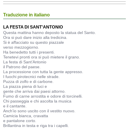
Traduzione in italiano
LA FESTA DI SANT'ANTONIO
Questa mattina hanno deposto la statua del Santo.
Ora si può dare inizio alla tredicina.
Si è affacciato su questo piazzale
verso mezzogiorno.
Ha benedetto tutti i presenti.
Tenetevi pronti ora si può mietere il grano.
La festa di Sant’Antonio
il Patrono del paese.
La processione con tutta la gente appresso.
I fuochi pirotecnici nelle strade.
Puzza di zolfo e di carbone.
La piazza piena di luci e
gente che arriva dai paesi attorno.
Fumo di carne arrostita e odore di torcinelli.
Chi passeggia e chi ascolta la musica
e il cantante.
Anch’io sono uscito con il vestito nuovo.
Camicia bianca, cravatta
e pantalone corto.
Brillantina in testa e riga tra i capelli.