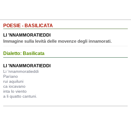
POESIE - BASILICATA
LI 'NNAMMORATIEDDI
Immagine sulla levità delle movenze degli innamorati.
Dialetto: Basilicata
LI 'NNAMMORATIEDDI
Li 'nnammoratieddi
Parìano
rui aquiluni
ca iocavano
inta lo viento
a li quatto cantuni.