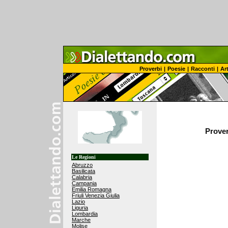
Proverbi
|
Poesie
|
Racconti
|
Art
Proverb
Le Regioni
Abruzzo
Basilicata
Calabria
Campania
Emilia Romagna
Friuli Venezia Giulia
Lazio
Liguria
Lombardia
Marche
Molise