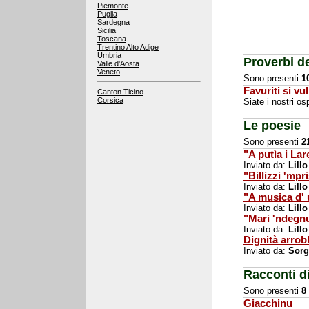
Piemonte
Puglia
Sardegna
Sicilia
Toscana
Trentino Alto Adige
Umbria
Proverbi de
Valle d'Aosta
Veneto
Sono presenti
1
Favuriti si vul
Canton Ticino
Corsica
Siate i nostri o
Le poesie
Sono presenti
2
"A putìa i La
Inviato da:
Lillo
"Billizzi 'mpr
Inviato da:
Lillo
"A musica d'
Inviato da:
Lillo
"Mari 'ndegn
Inviato da:
Lillo
Dignità arrob
Inviato da:
Sorg
Racconti d
Sono presenti
8
Giacchinu